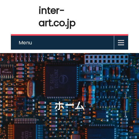
inter-
art.co.jp
Menu
ホーム